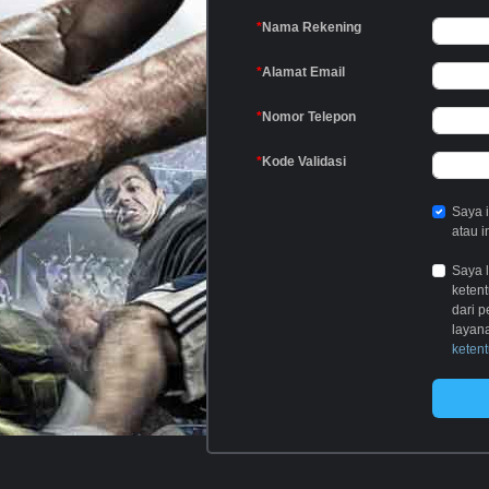
*
Nama Rekening
*
Alamat Email
*
Nomor Telepon
*
Kode Validasi
Saya 
atau i
Saya 
keten
dari 
layana
ketent