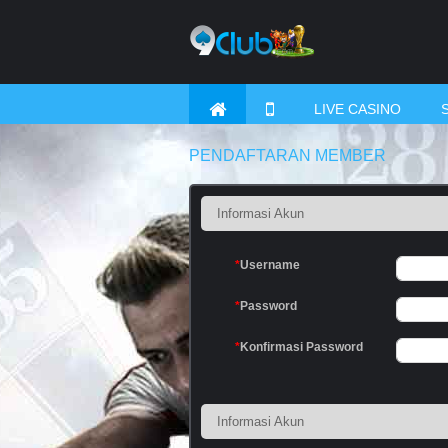
LIVE CASINO
PENDAFTARAN MEMBER
Informasi Akun
*
Username
*
Password
*
Konfirmasi Password
Informasi Akun